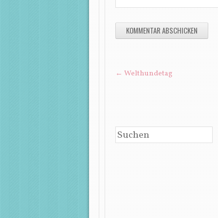
BEITRAGSNAVIGATIO
←
Welthundetag
SUCHEN