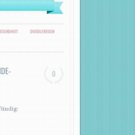
ESUNDHEIT
DOODLEREISEN
NDE-
0
fündig: