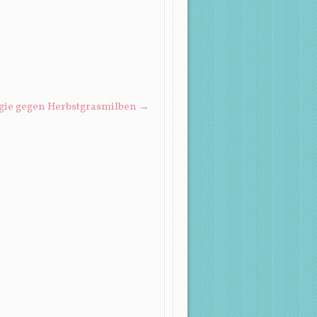
gie gegen Herbstgrasmilben
→