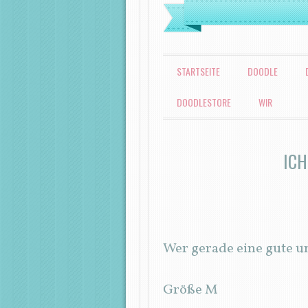
MENÜ
ZUM INHALT SPRINGEN
STARTSEITE
DOODLE
DOODLESTORE
WIR
ICH
Wer gerade eine gute u
Größe M