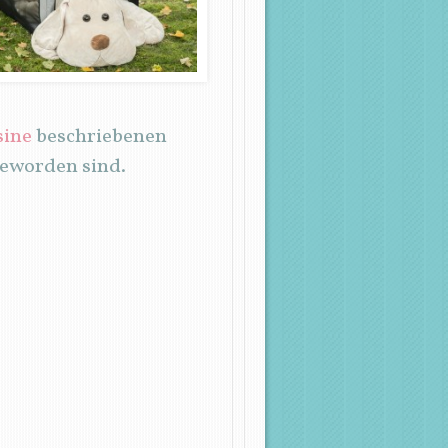
sine
beschriebenen
geworden sind.