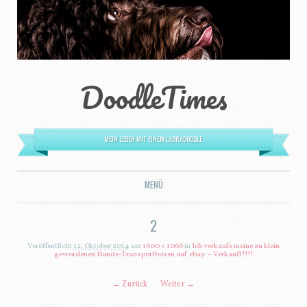
DoodleTimes
MEIN LEBEN MIT EINEM LABRADOODLE.
MENÜ
ZUM INHALT SPRINGEN
2
Veröffentlicht
12. Oktober 2014
um
1600 × 1066
in
Ich verkaufe meine zu klein
gewordenen Hunde-Transportboxen auf ebay. – Verkauft!!!!
← Zurück
Weiter →