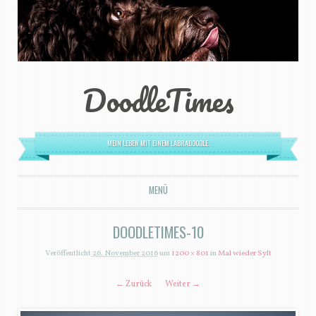
DoodleTimes
MEIN LEBEN MIT EINEM LABRADOODLE.
MENÜ
ZUM INHALT SPRINGEN
DOODLETIMES-10
Veröffentlicht
26. November 2016
um
1200 × 801
in
Mal wieder Sylt
← Zurück
Weiter →