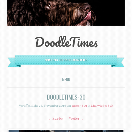
DoodleTimes
MEIN LEBEN MIT EINEM LABRADOODLE.
MENÜ
ZUM INHALT SPRINGEN
DOODLETIMES-30
Veröffentlicht
26. November 2016
um
1200 × 801
in
Mal wieder Sylt
← Zurück
Weiter →