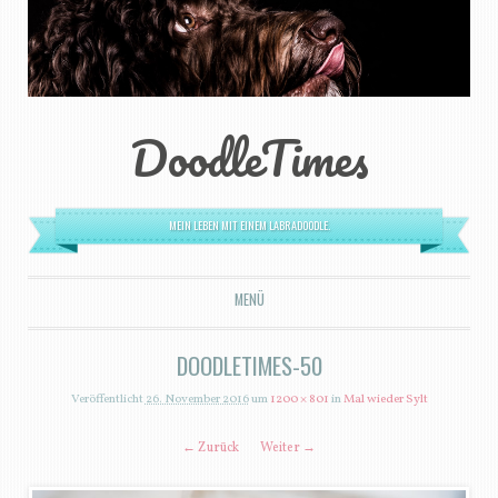
DoodleTimes
MEIN LEBEN MIT EINEM LABRADOODLE.
MENÜ
ZUM INHALT SPRINGEN
DOODLETIMES-50
Veröffentlicht
26. November 2016
um
1200 × 801
in
Mal wieder Sylt
← Zurück
Weiter →