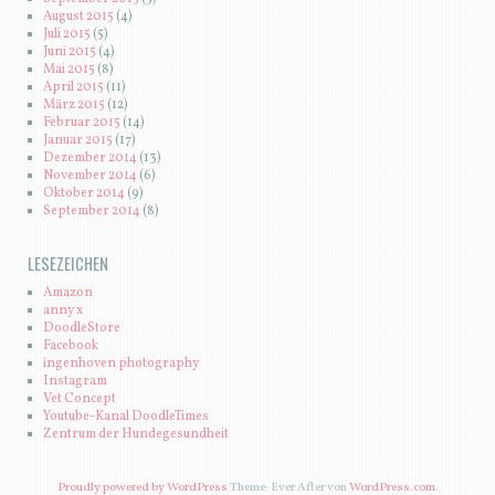
August 2015
(4)
Juli 2015
(5)
Juni 2015
(4)
Mai 2015
(8)
April 2015
(11)
März 2015
(12)
Februar 2015
(14)
Januar 2015
(17)
Dezember 2014
(13)
November 2014
(6)
Oktober 2014
(9)
September 2014
(8)
LESEZEICHEN
Amazon
anny x
DoodleStore
Facebook
ingenhoven photography
Instagram
Vet Concept
Youtube-Kanal DoodleTimes
Zentrum der Hundegesundheit
Proudly powered by WordPress
Theme: Ever After von
WordPress.com
.