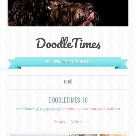
DoodleTimes
MEIN LEBEN MIT EINEM LABRADOODLE.
MENÜ
ZUM INHALT SPRINGEN
DOODLETIMES-16
Veröffentlicht
4. Dezember 2016
um
900 × 1200
in
Mein Baloo-Kalender
← Zurück
Weiter →