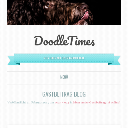
DoodleTimes
MEIN LEBEN MIT EINEM LABRADOODLE.
MENÜ
ZUM INHALT SPRINGEN
GASTBEITRAG BLOG
Veröffentlicht
21. Februar 2015
um
1027 × 924
in
Mein erster Gastbeitrag ist online!