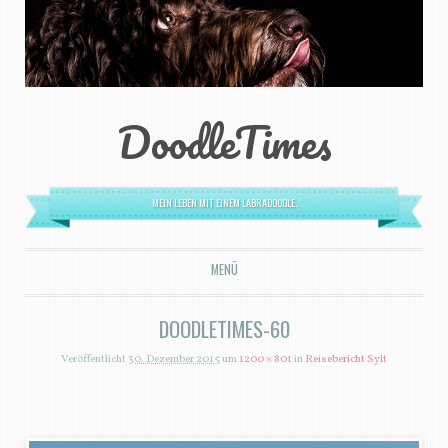
DoodleTimes
MEIN LEBEN MIT EINEM LABRADOODLE.
MENÜ
ZUM INHALT SPRINGEN
DOODLETIMES-60
Veröffentlicht
30. Dezember 2015
um
1200 × 801
in
Reisebericht Sylt