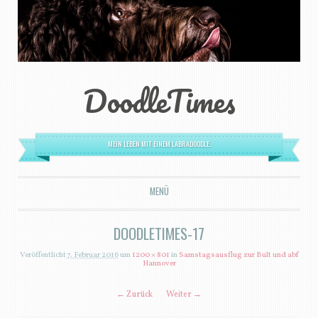
DoodleTimes
MEIN LEBEN MIT EINEM LABRADOODLE.
MENÜ
ZUM INHALT SPRINGEN
DOODLETIMES-17
Veröffentlicht
7. Februar 2016
um
1200 × 801
in
Samstagsausflug zur Bult und abf
Hannover
← Zurück
Weiter →