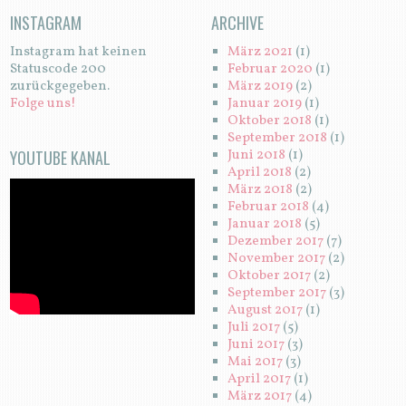
INSTAGRAM
ARCHIVE
Instagram hat keinen
März 2021
(1)
Statuscode 200
Februar 2020
(1)
zurückgegeben.
März 2019
(2)
Folge uns!
Januar 2019
(1)
Oktober 2018
(1)
September 2018
(1)
YOUTUBE KANAL
Juni 2018
(1)
April 2018
(2)
März 2018
(2)
Februar 2018
(4)
Januar 2018
(5)
Dezember 2017
(7)
November 2017
(2)
Oktober 2017
(2)
September 2017
(3)
August 2017
(1)
Juli 2017
(5)
Juni 2017
(3)
Mai 2017
(3)
April 2017
(1)
März 2017
(4)