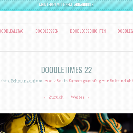
MEIN LEBEN MIT EINEM LABRADOODLE.
DOODLEALLTAG
DOODLEESSEN
DOODLEGESCHICHTEN
DOODLEG
DOODLETIMES-22
icht
7. Februar 2016
um
1200 × 801
in
Samstagsausflug zur Bult und ab
← Zurück
Weiter →