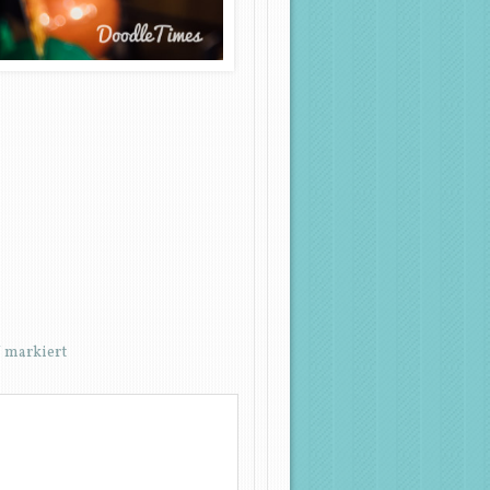
*
markiert