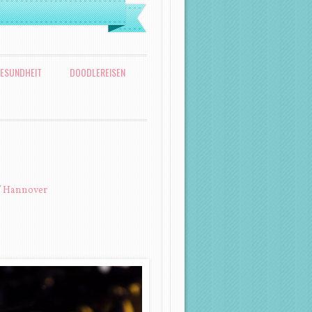
ESUNDHEIT
DOODLEREISEN
f Hannover