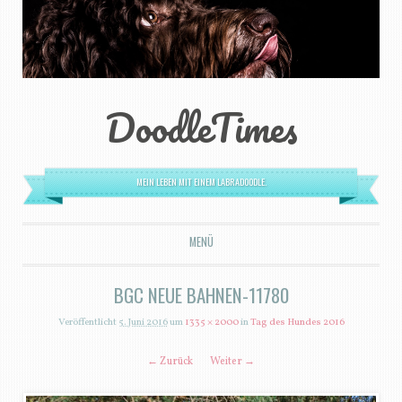
DoodleTimes
MEIN LEBEN MIT EINEM LABRADOODLE.
MENÜ
ZUM INHALT SPRINGEN
BGC NEUE BAHNEN-11780
Veröffentlicht
5. Juni 2016
um
1335 × 2000
in
Tag des Hundes 2016
← Zurück
Weiter →