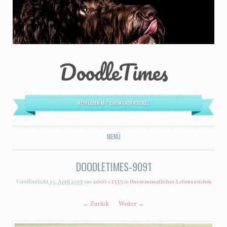
DoodleTimes
MEIN LEBEN MIT EINEM LABRADOODLE.
MENÜ
ZUM INHALT SPRINGEN
DOODLETIMES-9091
Veröffentlicht
15. April 2018
um
2000 × 1333
in
Unser monatliches Lebenszeichen
← Zurück
Weiter →