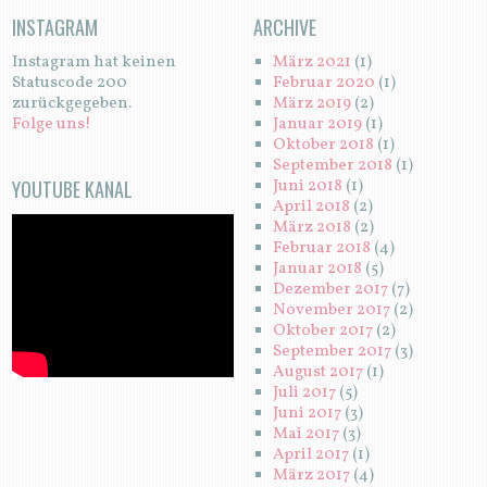
INSTAGRAM
ARCHIVE
Instagram hat keinen
März 2021
(1)
Statuscode 200
Februar 2020
(1)
zurückgegeben.
März 2019
(2)
Folge uns!
Januar 2019
(1)
Oktober 2018
(1)
September 2018
(1)
YOUTUBE KANAL
Juni 2018
(1)
April 2018
(2)
März 2018
(2)
Februar 2018
(4)
Januar 2018
(5)
Dezember 2017
(7)
November 2017
(2)
Oktober 2017
(2)
September 2017
(3)
August 2017
(1)
Juli 2017
(5)
Juni 2017
(3)
Mai 2017
(3)
April 2017
(1)
März 2017
(4)