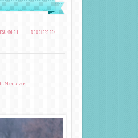
ESUNDHEIT
DOODLEREISEN
 in Hannover