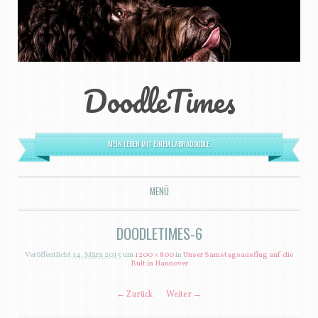
DoodleTimes
MEIN LEBEN MIT EINEM LABRADOODLE.
MENÜ
ZUM INHALT SPRINGEN
DOODLETIMES-6
Veröffentlicht
14. März 2015
um
1200 × 800
in
Unser Samstagsausflug auf die
Bult in Hannover
← Zurück
Weiter →