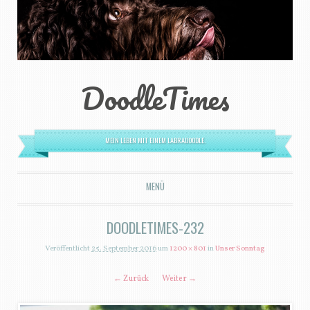
DoodleTimes
MEIN LEBEN MIT EINEM LABRADOODLE.
MENÜ
ZUM INHALT SPRINGEN
DOODLETIMES-232
Veröffentlicht
25. September 2016
um
1200 × 801
in
Unser Sonntag
← Zurück
Weiter →