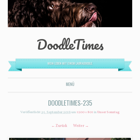
DoodleTimes
MEIN LEBEN MIT EINEM LABRADOODLE.
MENÜ
ZUM INHALT SPRINGEN
DOODLETIMES-235
Veröffentlicht
25. September 2016
um
1200 × 801
in
Unser Sonntag
← Zurück
Weiter →