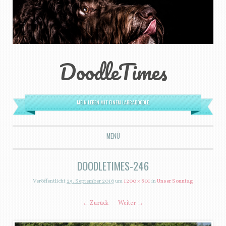
DoodleTimes
MEIN LEBEN MIT EINEM LABRADOODLE.
MENÜ
ZUM INHALT SPRINGEN
DOODLETIMES-246
Veröffentlicht
25. September 2016
um
1200 × 801
in
Unser Sonntag
← Zurück
Weiter →