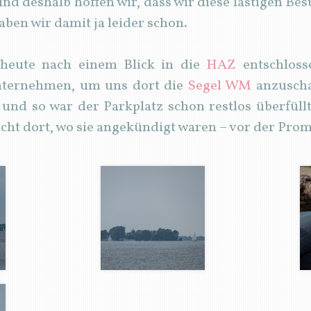
 deshalb hoffen wir, dass wir diese lästigen Bes
aben wir damit ja leider schon.
heute nach einem Blick in die
HAZ
entschlos
nternehmen, um uns dort die
Segel WM
anzuscha
 und so war der Parkplatz schon restlos überfü
icht dort, wo sie angekündigt waren – vor der Pro