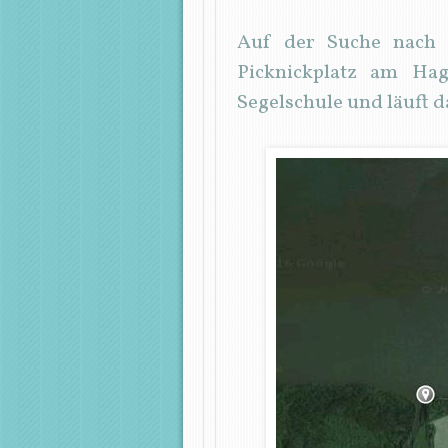
Auf der Suche nach e
Picknickplatz am Ha
Segelschule und läuft 