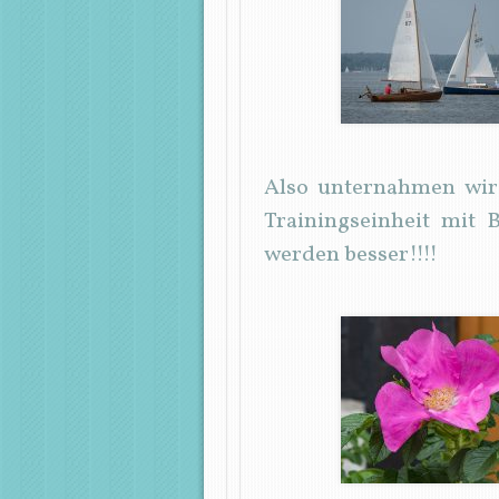
Also unternahmen wir
Trainingseinheit mit
werden besser!!!!