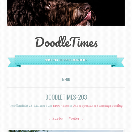
DoodleTimes
MEIN LEBEN MIT EINEM LABRADOODLE.
MENÜ
ZUM INHALT SPRINGEN
DOODLETIMES-203
Veröffentlicht
28. Mai 2016
um
1200 × 800
in
Unser spontaner Samstagsausflug
← Zurück
Weiter →