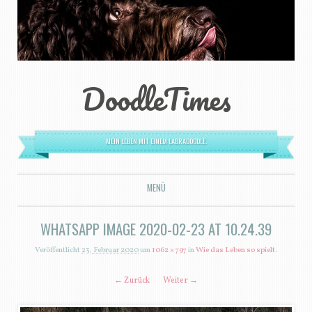
DoodleTimes
MEIN LEBEN MIT EINEM LABRADOODLE.
MENÜ
ZUM INHALT SPRINGEN
WHATSAPP IMAGE 2020-02-23 AT 10.24.39
Veröffentlicht
23. Februar 2020
um
1062 × 797
in
Wie das Leben so spielt.
← Zurück
Weiter →