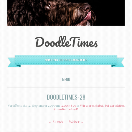
DoodleTimes
MEIN LEBEN MIT EINEM LABRADOODLE.
MENÜ
ZUM INHALT SPRINGEN
DOODLETIMES-28
Veröffentlicht
12. September 2015
um
1200 × 801
in
Wir waren dabei, bei der Aktion
#hundimfreibad!
← Zurück
Weiter →