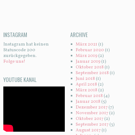
INSTAGRAM
ARCHIVE
Instagram hat keinen
März 2021
(1)
Statuscode 200
Februar 2020
(1)
zurückgegeben.
März 2019
(2)
Folge uns!
Januar 2019
(1)
Oktober 2018
(1)
September 2018
(1)
YOUTUBE KANAL
Juni 2018
(1)
April 2018
(2)
März 2018
(2)
Februar 2018
(4)
Januar 2018
(5)
Dezember 2017
(7)
November 2017
(2)
Oktober 2017
(2)
September 2017
(3)
August 2017
(1)