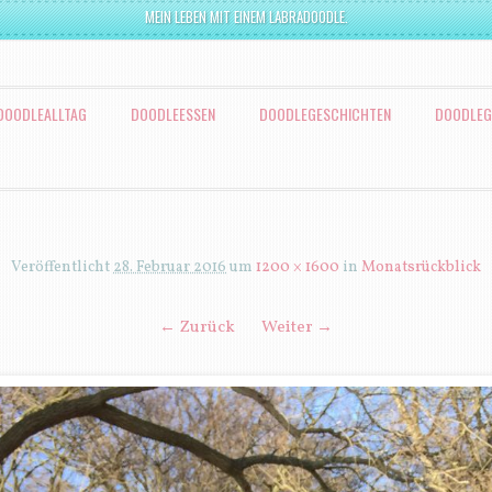
MEIN LEBEN MIT EINEM LABRADOODLE.
DOODLEALLTAG
DOODLEESSEN
DOODLEGESCHICHTEN
DOODLEG
Veröffentlicht
28. Februar 2016
um
1200 × 1600
in
Monatsrückblick
← Zurück
Weiter →