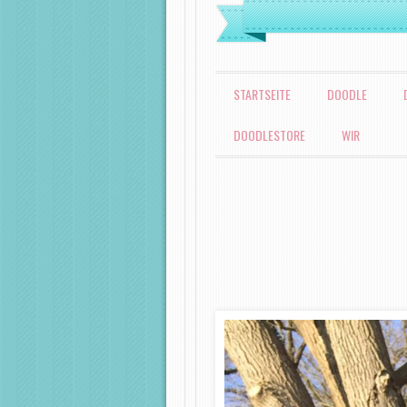
MENÜ
ZUM INHALT SPRINGEN
STARTSEITE
DOODLE
DOODLESTORE
WIR