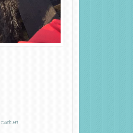
*
markiert