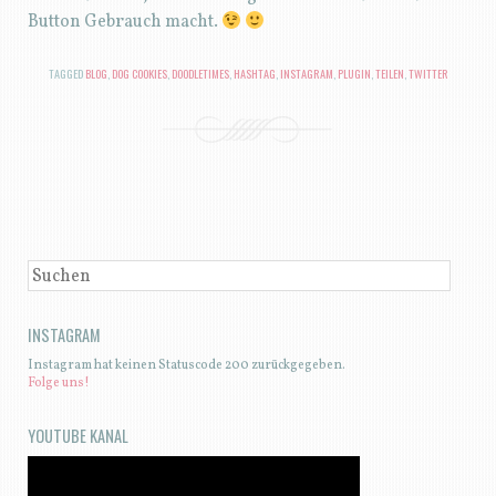
Button Gebrauch macht.
TAGGED
BLOG
,
DOG COOKIES
,
DOODLETIMES
,
HASHTAG
,
INSTAGRAM
,
PLUGIN
,
TEILEN
,
TWITTER
BEITRAGSNAVIGATION
SUCHEN
INSTAGRAM
Instagram hat keinen Statuscode 200 zurückgegeben.
Folge uns!
YOUTUBE KANAL