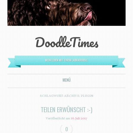
DoodleTimes
MEIN LEBEN MIT EINEM LABRADOODLE.
MENÜ
ZUM INHALT SPRINGEN
SCHLAGWORT-ARCHIVE:
PLUGIN
TEILEN ERWÜNSCHT :-)
Veröffentlicht am
16. Juli 2017
0