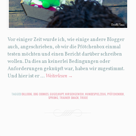
Vor einiger Zeit wurde ich, wie einige andere Blogger
auch, angeschrieben, ob wir die Pfötchenbox einmal
testen möchten und einen Bericht darüber schreiben
wollen. Da dies an keinerlei Bedingungen oder
Anforderungen geknüpft war, haben wir zugestimmt.
Und hier ist er …
Weiterlesen
→
TAGGED
DILLIDOG
,
DOG COOKIES
,
GUGELHUPF
,
HIRSCHGEWEIH
,
HUNDESPIELZEUG
,
PFÖTCHENBOX
,
SPRONG
,
TRAINER SNACK
,
TRIXIE
BEITRAGSNAVIGATION