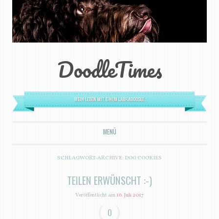
DoodleTimes
MEIN LEBEN MIT EINEM LABRADOODLE.
MENÜ
ZUM INHALT SPRINGEN
SCHLAGWORT-ARCHIVE:
DOG COOKIES
TEILEN ERWÜNSCHT :-)
Veröffentlicht am
16. Juli 2017
0