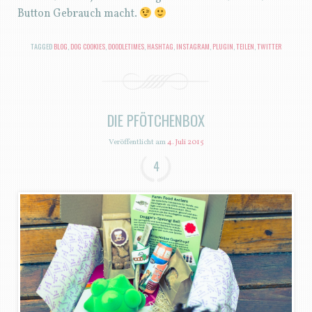
Button Gebrauch macht.
TAGGED
BLOG
,
DOG COOKIES
,
DOODLETIMES
,
HASHTAG
,
INSTAGRAM
,
PLUGIN
,
TEILEN
,
TWITTER
DIE PFÖTCHENBOX
Veröffentlicht am
4. Juli 2015
4