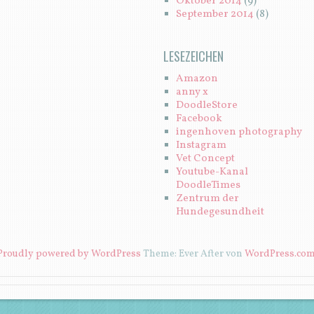
Oktober 2014
(9)
September 2014
(8)
LESEZEICHEN
Amazon
anny x
DoodleStore
Facebook
ingenhoven photography
Instagram
Vet Concept
Youtube-Kanal
DoodleTimes
Zentrum der
Hundegesundheit
Proudly powered by WordPress
Theme: Ever After von
WordPress.co