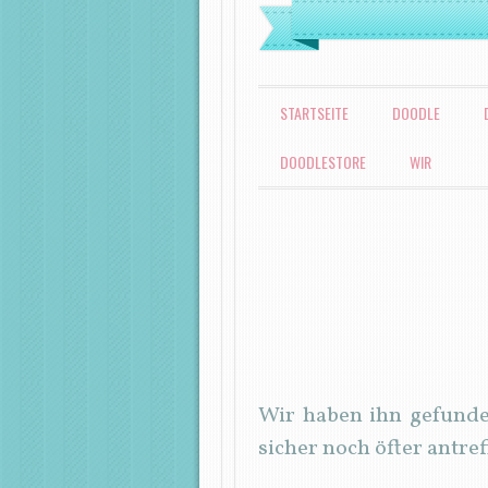
MENÜ
ZUM INHALT SPRINGEN
STARTSEITE
DOODLE
DOODLESTORE
WIR
Wir haben ihn gefunde
sicher noch öfter antref