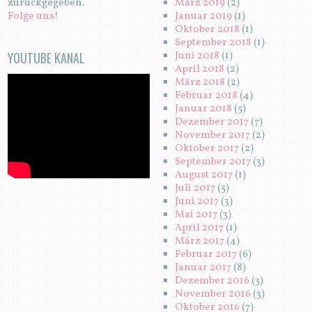
zurückgegeben.
März 2019
(2)
Folge uns!
Januar 2019
(1)
Oktober 2018
(1)
September 2018
(1)
YOUTUBE KANAL
Juni 2018
(1)
April 2018
(2)
März 2018
(2)
Februar 2018
(4)
Januar 2018
(5)
Dezember 2017
(7)
November 2017
(2)
Oktober 2017
(2)
September 2017
(3)
August 2017
(1)
Juli 2017
(5)
Juni 2017
(3)
Mai 2017
(3)
April 2017
(1)
März 2017
(4)
Februar 2017
(6)
Januar 2017
(8)
Dezember 2016
(3)
November 2016
(3)
Oktober 2016
(7)