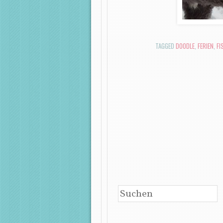
TAGGED
DOODLE
,
FERIEN
,
FI
BEITRAGSNAVIGATIO
SUCHEN