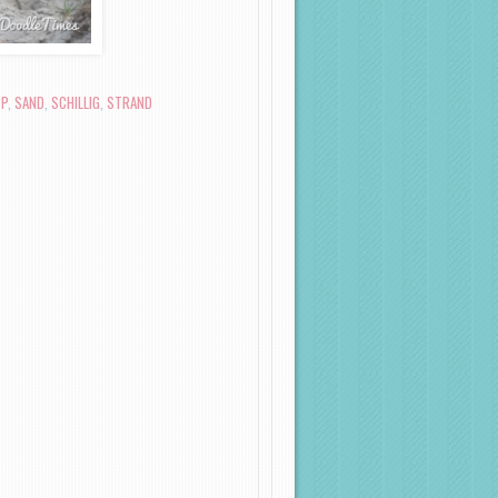
PP
,
SAND
,
SCHILLIG
,
STRAND