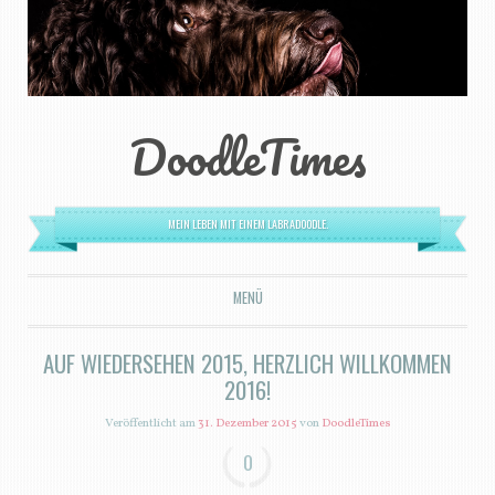
DoodleTimes
MEIN LEBEN MIT EINEM LABRADOODLE.
MENÜ
ZUM INHALT SPRINGEN
AUF WIEDERSEHEN 2015, HERZLICH WILLKOMMEN
2016!
Veröffentlicht am
31. Dezember 2015
von
DoodleTimes
0