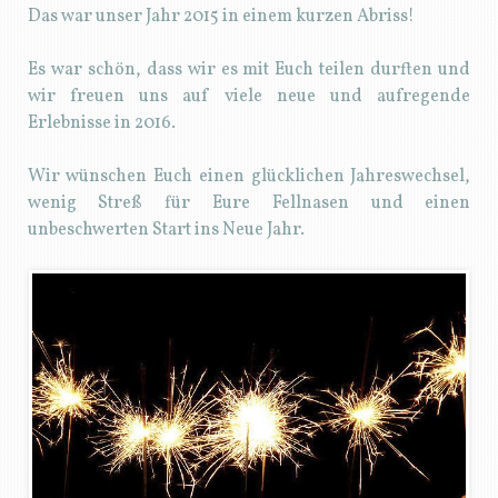
Das war unser Jahr 2015 in einem kurzen Abriss!
Es war schön, dass wir es mit Euch teilen durften und
wir freuen uns auf viele neue und aufregende
Erlebnisse in 2016.
Wir wünschen Euch einen glücklichen Jahreswechsel,
wenig Streß für Eure Fellnasen und einen
unbeschwerten Start ins Neue Jahr.