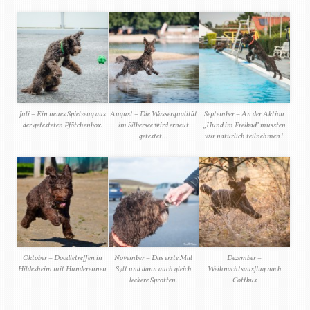
Juli – Ein neues Spielzeug aus
August – Die Wasserqualität
September – An der Aktion
der getesteten Pfötchenbox.
im Silbersee wird erneut
„Hund im Freibad“ mussten
getestet…
wir natürlich teilnehmen!
Oktober – Doodletreffen in
November – Das erste Mal
Dezember –
Hildesheim mit Hunderennen
Sylt und dann auch gleich
Weihnachtsausflug nach
leckere Sprotten.
Cottbus