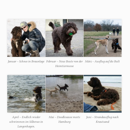
Januar – Schnee in Braunlage
Februar – Neue Beute von der
März – Ausflug auf die Bult
Heimtiermesse
April – Endlich wieder
Mai – Doodlesause meets
Juni – Strandausflug nach
schwimmen im Silbersee in
Hamburg
Krautsand
Langenhagen.