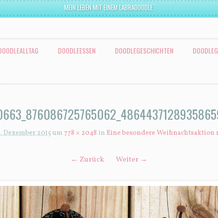
MEIN LEBEN MIT EINEM LABRADOODLE.
DOODLEALLTAG
DOODLEESSEN
DOODLEGESCHICHTEN
DOODLEG
0663_876086725765062_4864437128935865
. Dezember 2015
um
778 × 2048
in
Eine besondere Weihnachtsaktion 
← Zurück
Weiter →