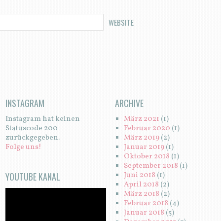
WEBSITE
INSTAGRAM
ARCHIVE
Instagram hat keinen
März 2021
(1)
Statuscode 200
Februar 2020
(1)
zurückgegeben.
März 2019
(2)
Folge uns!
Januar 2019
(1)
Oktober 2018
(1)
September 2018
(1)
YOUTUBE KANAL
Juni 2018
(1)
April 2018
(2)
März 2018
(2)
Februar 2018
(4)
Januar 2018
(5)