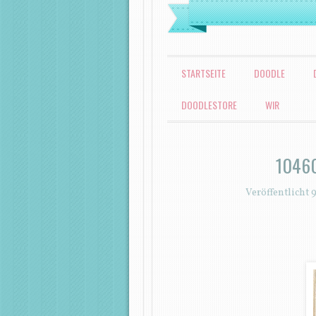
MENÜ
ZUM INHALT SPRINGEN
STARTSEITE
DOODLE
DOODLESTORE
WIR
1046
Veröffentlicht
9