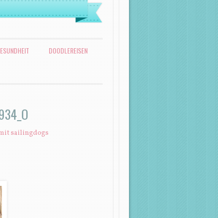
ESUNDHEIT
DOODLEREISEN
934_O
mit sailingdogs