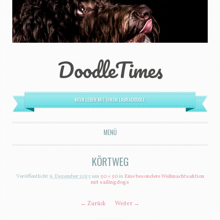
DoodleTimes
MEIN LEBEN MIT EINEM LABRADOODLE.
MENÜ
ZUM INHALT SPRINGEN
KÖRTWEG
Veröffentlicht
9. Dezember 2015
um
50 × 50
in
Eine besondere Weihnachtsaktion
mit sailingdogs
← Zurück
Weiter →