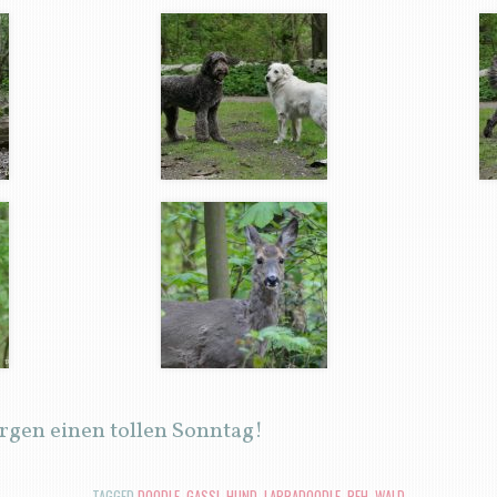
gen einen tollen Sonntag!
TAGGED
DOODLE
,
GASSI
,
HUND
,
LABRADOODLE
,
REH
,
WALD