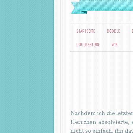
MENÜ
ZUM INHALT SPRINGEN
STARTSEITE
DOODLE
DOODLESTORE
WIR
Nachdem ich die letzte
Herrchen absolvierte, 
nicht so einfach, ihn 