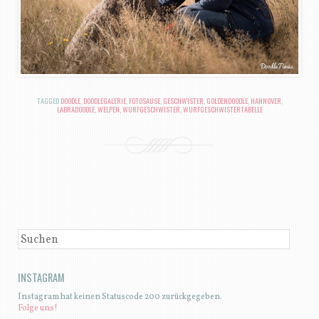
TAGGED
DOODLE
,
DOODLEGALERIE
,
FOTOSAUSE
,
GESCHWISTER
,
GOLDENDOODLE
,
HANNOVER
,
LABRADOODLE
,
WELPEN
,
WURFGESCHWISTER
,
WURFGESCHWISTERTABELLE
BEITRAGSNAVIGATION
SUCHEN
INSTAGRAM
Instagram hat keinen Statuscode 200 zurückgegeben.
Folge uns!