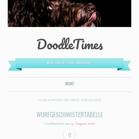
DoodleTimes
MEIN LEBEN MIT EINEM LABRADOODLE.
MENÜ
ZUM INHALT SPRINGEN
SCHLAGWORT-ARCHIVE:
FOTOSAUSE
WURFGESCHWISTERTABELLE
Veröffentlicht am
14. August 2016
0