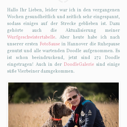
Hallo Ihr Lieben, leider war ich in den vergangenen
Wochen gesundheitlich und zeitlich sehr eingespannt,
sodass einiges auf der Strecke geblieben ist. Dazu
gehörte auch die Aktualisierung meiner
Wurfgeschwistertabelle
. Aber heute habe ich nach
unserer ersten
FotoSause
in Hannover die Ruhepause
genutzt und alle wartenden Doodle aufgenommen. Es
ist schon beeindruckend, jetzt sind 272 Doodle
eingetragen! Auch in der
DoodleGalerie
sind einige
süße Vierbeiner dazugekommen.