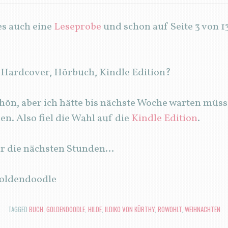
es auch eine
Leseprobe
und schon auf Seite 3 von 13 
: Hardcover, Hörbuch, Kindle Edition?
chön, aber ich hätte bis nächste Woche warten müs
n. Also fiel die Wahl auf die
Kindle Edition
.
ür die nächsten Stunden…
 Goldendoodle
TAGGED
BUCH
,
GOLDENDOODLE
,
HILDE
,
ILDIKO VON KÜRTHY
,
ROWOHLT
,
WEIHNACHTEN