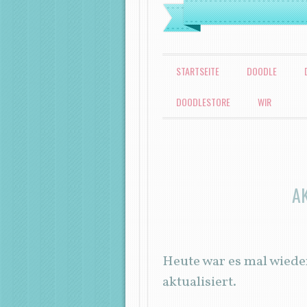
MENÜ
ZUM INHALT SPRINGEN
STARTSEITE
DOODLE
DOODLESTORE
WIR
A
Heute war es mal wieder
aktualisiert.