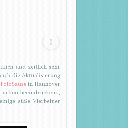
0
tlich und zeitlich sehr
 auch die Aktualisierung
n
FotoSause
in Hannover
t schon beeindruckend,
einige süße Vierbeiner