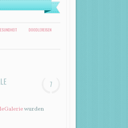
ESUNDHEIT
DOODLEREISEN
LE
7
leGalerie
wurden