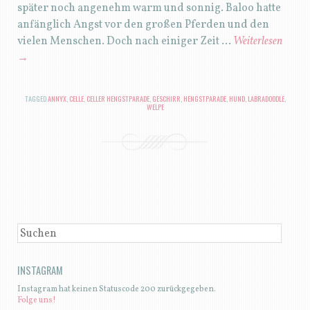
später noch angenehm warm und sonnig. Baloo hatte
anfänglich Angst vor den großen Pferden und den
vielen Menschen. Doch nach einiger Zeit …
Weiterlesen
→
TAGGED
ANNYX
,
CELLE
,
CELLER HENGSTPARADE
,
GESCHIRR
,
HENGSTPARADE
,
HUND
,
LABRADOODLE
,
WELPE
BEITRAGSNAVIGATION
SUCHEN
INSTAGRAM
Instagram hat keinen Statuscode 200 zurückgegeben.
Folge uns!