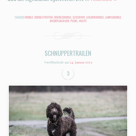
TAGGED
DOODLE
,
DOODLETREFFEN
,
DOUBLEDOODLE
,
GESCHIRR
,
GOLDENDOODLE
,
LABRADOODLE
,
NIEDERSACHSEN
,
PUDEL
,
WELPE
SCHNUPPERTRAILEN
Veröffentlicht am
24. Januar 2015
3