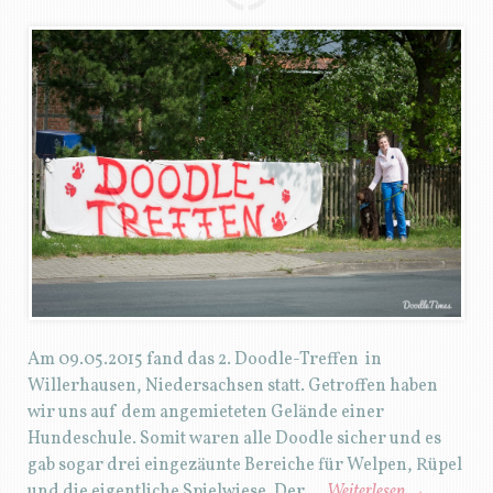
Am 09.05.2015 fand das 2. Doodle-Treffen in
Willerhausen, Niedersachsen statt. Getroffen haben
wir uns auf dem angemieteten Gelände einer
Hundeschule. Somit waren alle Doodle sicher und es
gab sogar drei eingezäunte Bereiche für Welpen, Rüpel
und die eigentliche Spielwiese. Der …
Weiterlesen
→