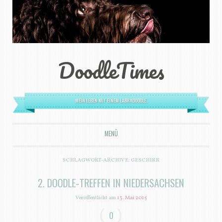
DoodleTimes
MEIN LEBEN MIT EINEM LABRADOODLE.
MENÜ
ZUM INHALT SPRINGEN
SCHLAGWORT-ARCHIVE:
GESCHIRR
2. DOODLE-TREFFEN IN NIEDERSACHSEN
Veröffentlicht am
13. Mai 2015
0