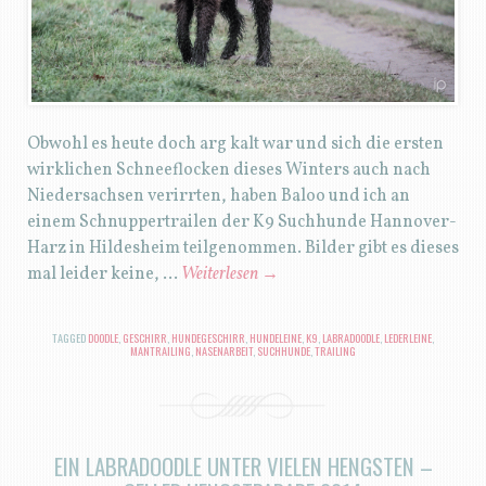
Obwohl es heute doch arg kalt war und sich die ersten
wirklichen Schneeflocken dieses Winters auch nach
Niedersachsen verirrten, haben Baloo und ich an
einem Schnuppertrailen der K9 Suchhunde Hannover-
Harz in Hildesheim teilgenommen. Bilder gibt es dieses
mal leider keine, …
Weiterlesen
→
TAGGED
DOODLE
,
GESCHIRR
,
HUNDEGESCHIRR
,
HUNDELEINE
,
K9
,
LABRADOODLE
,
LEDERLEINE
,
MANTRAILING
,
NASENARBEIT
,
SUCHHUNDE
,
TRAILING
EIN LABRADOODLE UNTER VIELEN HENGSTEN –