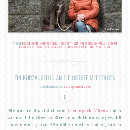
TAGGED
DOODLE
,
HOTEL
,
HOTELRESIDENZ
,
HOTELTEST
,
HUND
,
HUNDESTRAND
,
KÜHLUNGSBORN
,
LABRADOODLE
,
OSTSEE
,
SPA
,
STRAND
,
TEST
,
UPSTALSBOOM
,
URLAUB
,
WOCHENENDE
EIN KURZAUSFLUG AN DIE OSTSEE MIT FOLGEN
Veröffentlicht am
13. September 2016
0
Für unsere Rückfahrt vom
Ferienpark Müritz
haben
wir nicht die kürzeste Strecke nach Hannover gewählt.
Da wir eine große Affinität zum Meer haben, fuhren