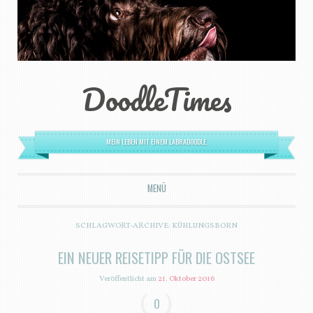
DoodleTimes
MEIN LEBEN MIT EINEM LABRADOODLE.
MENÜ
ZUM INHALT SPRINGEN
SCHLAGWORT-ARCHIVE:
KÜHLUNGSBORN
EIN NEUER REISETIPP FÜR DIE OSTSEE
Veröffentlicht am
21. Oktober 2016
0