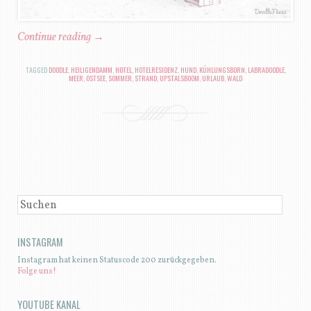
Continue reading
→
TAGGED
DOODLE
,
HEILIGENDAMM
,
HOTEL
,
HOTELRESIDENZ
,
HUND
,
KÜHLUNGSBORN
,
LABRADOODLE
,
MEER
,
OSTSEE
,
SOMMER
,
STRAND
,
UPSTALSBOOM
,
URLAUB
,
WALD
BEITRAGSNAVIGATION
SUCHEN
INSTAGRAM
Instagram hat keinen Statuscode 200 zurückgegeben.
Folge uns!
YOUTUBE KANAL