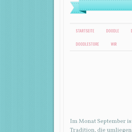
MENÜ
ZUM INHALT SPRINGEN
STARTSEITE
DOODLE
DOODLESTORE
WIR
Im Monat September ist 
Tradition, die umlieg