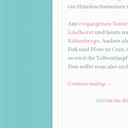
ein Hundeschwimmen v
Am
vergangenen Sonnt
Lindhorst
und heute n
Rübenberge
. Anders al
Fuß und Pfote 50 Cent, 
es wird die Tollwutimp
Den sollte man also nic
Continue reading
→
TAGGED
BAD
,
BALL
,
BEC