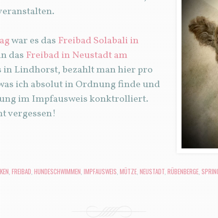
eranstalten.
ag
war es das
Freibad Solabali in
un das
Freibad in Neustadt am
s in Lindhorst, bezahlt man hier pro
was ich absolut in Ordnung finde und
fung im Impfausweis konktrolliert.
ht vergessen!
KEN
,
FREIBAD
,
HUNDESCHWIMMEN
,
IMPFAUSWEIS
,
MÜTZE
,
NEUSTADT
,
RÜBENBERGE
,
SPRIN