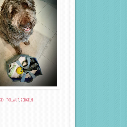
GEN
,
TOLLWUT
,
ZERGELN