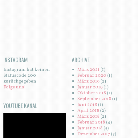
N
INSTAGRAM
ARCHIVE
Instagram hat keinen
März 2021
(1)
Statuscode 200
Februar 2020
(1)
zurückgegeben.
März 2019
(2)
Folge uns!
Januar 2019
(1)
Oktober 2018
(1)
September 2018
(1)
YOUTUBE KANAL
Juni 2018
(1)
April 2018
(2)
März 2018
(2)
Februar 2018
(4)
Januar 2018
(5)
Dezember 2017
(7)