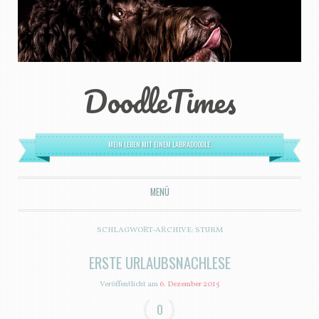
DoodleTimes
MEIN LEBEN MIT EINEM LABRADOODLE.
MENÜ
ZUM INHALT SPRINGEN
SCHLAGWORT-ARCHIVE:
STURM
ERSTE URLAUBSNACHLESE
Veröffentlicht am
6. Dezember 2015
0