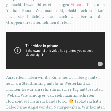
gemacht. Dazu gibt es ein lustiges
Video
auf meinem
Youtube-Kanal. Wie man sieht, bleibt noch viel Luft
nach oben! Schön, dass auch Urlauber an den
Gruppenkursen teilnehmen dürfen!
Außerdem haben wir die Ruhe des Urlaubes genutzt,
auch ein Stadttraining mit ihr in Westerland zu
machen. Es war ein sehr stürmischer Tag mit tosenden
Wellen. Wie windig es war, sieht man am schiefen
Horizont auf meinem Handyfoto…
Trotzdem hatte
Baloo keine Angst vor den Naturgewalten. Wir konnten