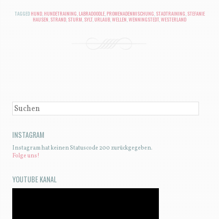
TAGGED
HUND
,
HUNDETRAINING
,
LABRADOODLE
,
PROMENADENMISCHUNG
,
STADTRAINING
,
STEFANIE
HAUSEN
,
STRAND
,
STURM
,
SYLT
,
URLAUB
,
WELLEN
,
WENNINGSTEDT
,
WESTERLAND
BEITRAGSNAVIGATION
SUCHEN
INSTAGRAM
Instagram hat keinen Statuscode 200 zurückgegeben.
Folge uns!
YOUTUBE KANAL