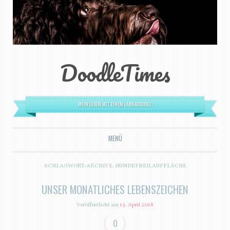
DoodleTimes
MEIN LEBEN MIT EINEM LABRADOODLE.
MENÜ
ZUM INHALT SPRINGEN
SCHLAGWORT-ARCHIVE:
HUNDEFREILAUFFLÄCHE
UNSER MONATLICHES LEBENSZEICHEN
Veröffentlicht am
15. April 2018
0