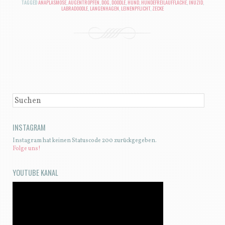
TAGGED
ANAPLASMOSE
,
AUGENTROPFEN
,
DOG
,
DOODLE
,
HUND
,
HUNDEFREILAUFFLÄCHE
,
INUZID
,
LABRADOODLE
,
LANGENHAGEN
,
LEINENPFLICHT
,
ZECKE
BEITRAGSNAVIGATION
SUCHEN
INSTAGRAM
Instagram hat keinen Statuscode 200 zurückgegeben.
Folge uns!
YOUTUBE KANAL