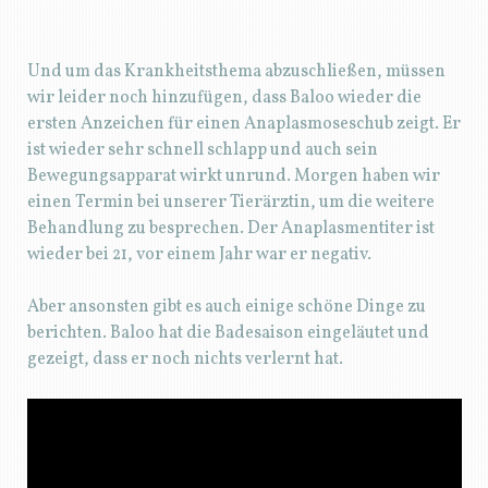
Und um das Krankheitsthema abzuschließen, müssen
wir leider noch hinzufügen, dass Baloo wieder die
ersten Anzeichen für einen Anaplasmoseschub zeigt. Er
ist wieder sehr schnell schlapp und auch sein
Bewegungsapparat wirkt unrund. Morgen haben wir
einen Termin bei unserer Tierärztin, um die weitere
Behandlung zu besprechen. Der Anaplasmentiter ist
wieder bei 21, vor einem Jahr war er negativ.
Aber ansonsten gibt es auch einige schöne Dinge zu
berichten. Baloo hat die Badesaison eingeläutet und
gezeigt, dass er noch nichts verlernt hat.