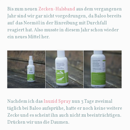
Bis zum neuen
Zecken-Halsband
aus dem vergangenen
Jahr sind wir gar nicht vorgedrungen, da Baloo bereits
auf das Neemöl in der Einreibung mit Durchfall
reagiert hat. Also musste in diesem Jahr schon wieder
ein neues Mittel her.
Nachdem ich das
Inuzid Spray
nun 3 Tage zweimal
täglich bei Baloo aufsprühe, hatte er noch keine weitere
Zecke und es scheint ihn auch nicht zu beeinträchtigen.
Drücken wir uns die Daumen.