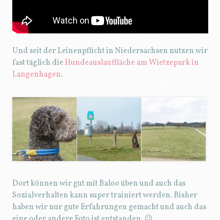
Und seit der Leinenpflicht in Niedersachsen nutzen wir
fast täglich die
Hundeauslauffläche am Wietzepark in
Langenhagen
.
Dort können wir gut mit Baloo üben und auch das
Sozialverhalten kann super trainiert werden. Bisher
haben wir nur gute Erfahrungen gemacht und auch das
eine oder andere Foto ist entstanden. 😉