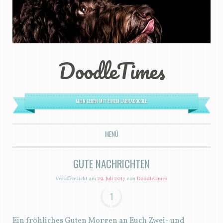
DoodleTimes
MEIN LEBEN MIT EINEM LABRADOODLE.
MENÜ
ZUM INHALT SPRINGEN
GUTE NACHRICHTEN
Veröffentlicht am
29. Juli 2017
von
DoodleTimes
1
Ein fröhliches Guten Morgen an Euch Zwei- und