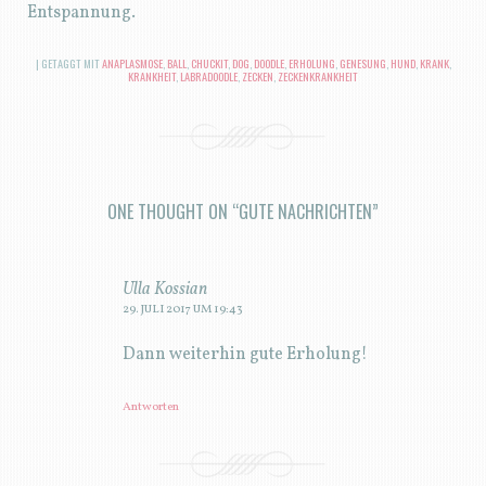
Entspannung.
|
GETAGGT MIT
ANAPLASMOSE
,
BALL
,
CHUCKIT
,
DOG
,
DOODLE
,
ERHOLUNG
,
GENESUNG
,
HUND
,
KRANK
,
KRANKHEIT
,
LABRADOODLE
,
ZECKEN
,
ZECKENKRANKHEIT
ONE THOUGHT ON “
GUTE NACHRICHTEN
”
Ulla Kossian
29. JULI 2017 UM 19:43
Dann weiterhin gute Erholung!
Antworten