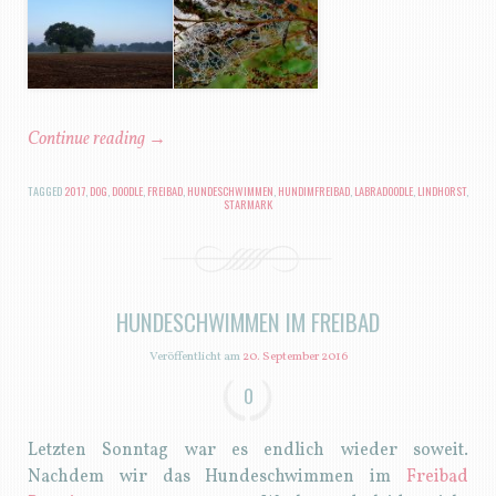
Continue reading
→
TAGGED
2017
,
DOG
,
DOODLE
,
FREIBAD
,
HUNDESCHWIMMEN
,
HUNDIMFREIBAD
,
LABRADOODLE
,
LINDHORST
,
STARMARK
HUNDESCHWIMMEN IM FREIBAD
Veröffentlicht am
20. September 2016
0
Letzten Sonntag war es endlich wieder soweit.
Nachdem wir das Hundeschwimmen im
Freibad