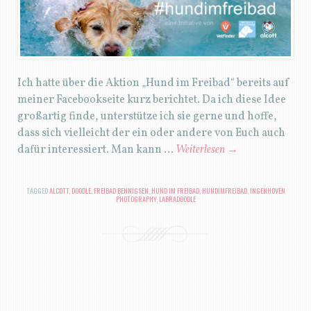
Ich hatte über die Aktion „Hund im Freibad“ bereits auf
meiner Facebookseite kurz berichtet. Da ich diese Idee
großartig finde, unterstütze ich sie gerne und hoffe,
dass sich vielleicht der ein oder andere von Euch auch
dafür interessiert. Man kann …
Weiterlesen
→
TAGGED
ALCOTT
,
DOODLE
,
FREIBAD BENNIGSEN
,
HUND IM FREIBAD
,
HUNDIMFREIBAD
,
INGENHOVEN
PHOTOGRAPHY
,
LABRADOODLE
BEITRAGSNAVIGATION