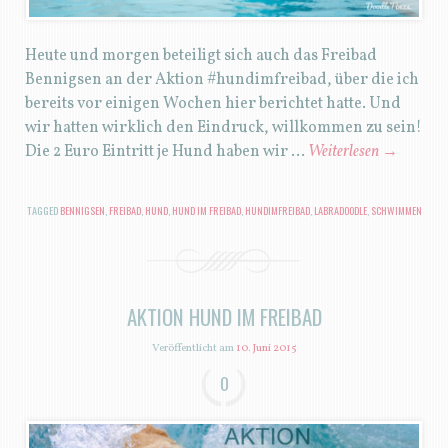
Heute und morgen beteiligt sich auch das Freibad
Bennigsen an der Aktion #hundimfreibad, über die ich
bereits vor einigen Wochen hier berichtet hatte. Und
wir hatten wirklich den Eindruck, willkommen zu sein!
Die 2 Euro Eintritt je Hund haben wir …
Weiterlesen
→
TAGGED
BENNIGSEN
,
FREIBAD
,
HUND
,
HUND IM FREIBAD
,
HUNDIMFREIBAD
,
LABRADOODLE
,
SCHWIMMEN
AKTION HUND IM FREIBAD
Veröffentlicht am
10. Juni 2015
0