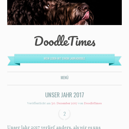
DoodleTimes
MEIN LEBEN MIT EINEM LABRADOODLE.
MENÜ
ZUM INHALT SPRINGEN
UNSER JAHR 2017
Veröffentlicht am
30. Dezember 2017
von
DoodleTimes
2
Unser Jahr 2017 verlief anders, als wir es uns