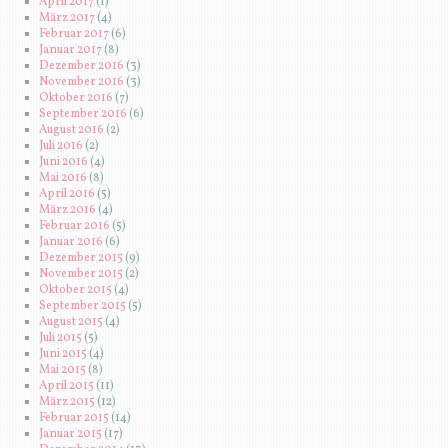
Juni 2015
(4)
Mai 2015
(8)
April 2015
(11)
März 2015
(12)
Februar 2015
(14)
Januar 2015
(17)
Dezember 2014
(13)
November 2014
(6)
Oktober 2014
(9)
September 2014
(8)
LESEZEICHEN
Amazon
anny x
DoodleStore
Facebook
ingenhoven photography
Instagram
Vet Concept
Youtube-Kanal DoodleTimes
Zentrum der Hundegesundheit
Proudly powered by WordPress
Theme: Ever After von
WordPress.com
.