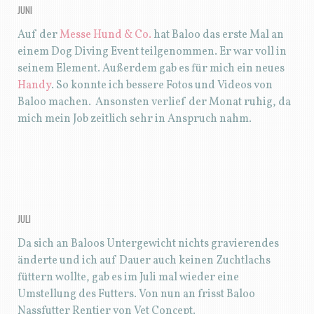
JUNI
Auf der
Messe Hund & Co.
hat Baloo das erste Mal an
einem Dog Diving Event teilgenommen. Er war voll in
seinem Element. Außerdem gab es für mich ein neues
Handy
. So konnte ich bessere Fotos und Videos von
Baloo machen. Ansonsten verlief der Monat ruhig, da
mich mein Job zeitlich sehr in Anspruch nahm.
JULI
Da sich an Baloos Untergewicht nichts gravierendes
änderte und ich auf Dauer auch keinen Zuchtlachs
füttern wollte, gab es im Juli mal wieder eine
Umstellung des Futters. Von nun an frisst Baloo
Nassfutter Rentier von Vet Concept.