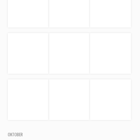
OKTOBER
Im Sekretariat meines Golfclubs zog so langsam wieder
Normalität ein und wir hatten etwas mehr Freizeit.
Daher fuhren wir an einem sonnigen Tag nach
Hamburg an den Elbstrand. Es war wie immer
wunderbar.
Baloo begleitete Herrchen zu einem Fotoauftrag und
vertrieb sich die Zeit mit Amie. Die beiden sind so süß
zusammen. Und natürlich durften auch die Spiel-,
Spaß- und Spannungs- Ausflüge mit Frisbee genauso
wenig fehlen, wie die letzten Besuche beim
Hundeschwimmen für dieses Jahr.
Der Hundemesse in Hamburg statteten wir auch einen