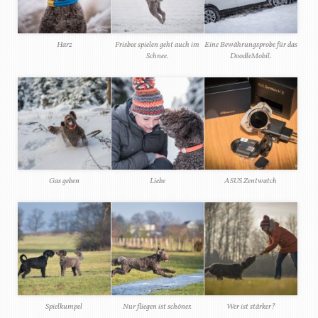
Harz
Frisbee spielen geht auch im
Eine Bewährungsprobe für das
Schnee.
DoodleMobil.
Gas geben
Liebe
ASUS Zentwatch
Spielkumpel
Nur fliegen ist schöner.
Wer ist stärker?