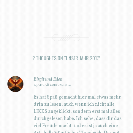
drin zu lesen, auch wenn ich nicht alle
LIKKS angeklickt, sondern erst mal alles
durchgelesen habe. Ich sehe, dass dir das
viel Freude macht und es ist ja auch eine
Art „halb öffentliches“ Tagebuch. Das mit
der Erkrankung aufgrund eines
Zeckenbisses ist nicht schön, aber es hätte
ihn auch schlimmer treffen können.
Ich lasse z.B. meinen Doodle immer
impfen, bevor ich in Zeckengebiete fahre,
wie z. B. in den Schwarzwald, und damit
ich keine böse Überraschung erlebe, gibt es
auch noch ein Zeckenmittel fürs Fell 😉
zum Einreiben, es gibt ja leider viele Arten
von Zecken…deine schönen Fotos sind für
dich auch schöne Erinnerungen, ich
versuche auch meine Erlebnisse in Bildern
festzuhalten…im digitalen Zeitalter eine
ganz schöne Herausforderung bei all den