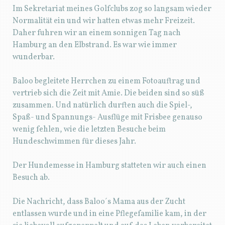
Besuch ab.
Die Nachricht, dass Baloo´s Mama aus der Zucht
entlassen wurde und in eine Pflegefamilie kam, in der
sie liebevoll aufgepeppelt und auf das Leben vorbereitet
wurde, machte uns zugleich froh und traurig. Seit
kurzen hat sie übrigens ihre Pflegestelle verlassen
können und ist nun endlich in ihrem endgültigen
Zuhause angekommen.
Hamburg Elbstrand
Hamburg Elbstrand
Mit Amie kann man toll
toben…