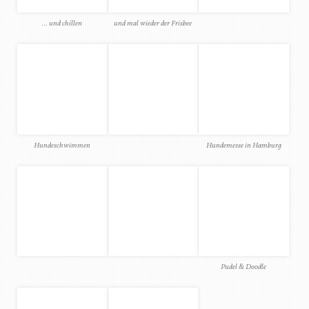
Pudel & Doodle
Schoki
Baloos Mama
NOVEMBER
Unser Urlaubsmonat! 🙂 Wir machten zwei Wochen
Sylt unsicher und kurz nach unserer Rückkehr durfte
Baloo noch einen Mini-Labrador bei einem
Fotoshooting kennenlernen. Ein zuckersüßer Welpe!
(
Beitrag
)