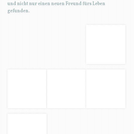
und nicht nur einen neuen Freund fürs Leben
gefunden.
SEPTEMBER
Mit diesem Monat beginnt für Baloo die schönste Zeit
des Jahres… 😉 Die ersten Freibäder öffnen fürs
Hundeschwimmen. Wir haben natürlich jedes
Wochenende einen Ausflug mit ihm gemacht.
Und zu seiner großen Freude fanden wir in unserer
Nähe zufällig auch noch eine kleine Kiesgrube, in der
es sich wunderbar baden lässt. Da ist Frauchen dann
auch selbst Schuld, wenn sie eine weiße Hose an hat…