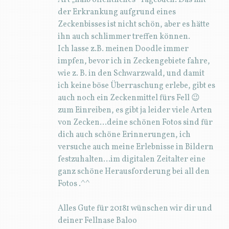
Fotos .^^
Alles Gute für 20181 wünschen wir dir und
deiner Fellnase Baloo
Birgit mit Eden
Antworten
DoodleTimes
14. JANUAR 2018 UM 13:15
Hallo Birgit und Eden, mit etwas
Verspätung schicken wir einen
lieben Dank für die guten Wünsche
für 2018.
Ist Eden auch ein Doodle?
Euch wünschen wir auch ein
glückliches und gesundes Jahr 2018!
LG Katja & Baloo