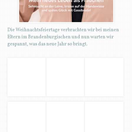
Wir wünschen allen Fellnasen einen stress- und
angstfreien Jahreswechsel und nur glückliche und
gesunde Momente in 2018. Liebe Zweibeiner, vielen
Dank für Eurer Interesse an meinem Blog und den
manchmal sicher auch unwichtigen Zeilen. Aber es
macht mir einfach Spaß, hier über unser Leben zu